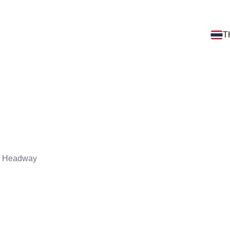
T
าก Headway