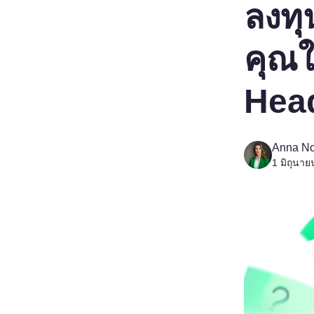
ลงทุ
คุณใ
Hea
Anna No
1 มิถุนา