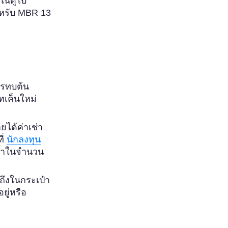
ในดูไบ
ำหรับ MBR 13
ารทบต้น
ทเค็นใหม่
ได้ค่าเช่า
ี่
นักลงทุน
้ำในจำนวน
ถึงในกระเป๋า
ยู่หรือ