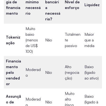
gia de
mínimo
bancári
Nível de
Liquidez
financia
necessá
a
esforço
mento
rio
necessá
ria?
Muito
baixo
Totalmen
Maior
Tokeniz
(menos
Não
te
que a
ação
de US$
passivo
média
100)
Financia
mento
Alto
Baixo
Moderad
pelo
Não
(negocia
(ligado
o
vended
ção)
ao ativo)
or
Muito
Assunçã
Baixo
Moderad
alto
o de
Não
(ligado à
o
(risco