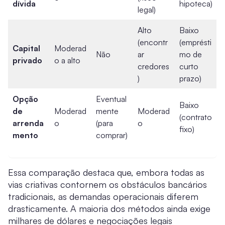
dívida
hipoteca)
legal)
Alto
Baixo
(encontr
(emprésti
Capital
Moderad
Não
ar
mo de
privado
o a alto
credores
curto
)
prazo)
Opção
Eventual
Baixo
de
Moderad
mente
Moderad
(contrato
arrenda
o
(para
o
fixo)
mento
comprar)
Essa comparação destaca que, embora todas as
vias criativas contornem os obstáculos bancários
tradicionais, as demandas operacionais diferem
drasticamente. A maioria dos métodos ainda exige
milhares de dólares e negociações legais