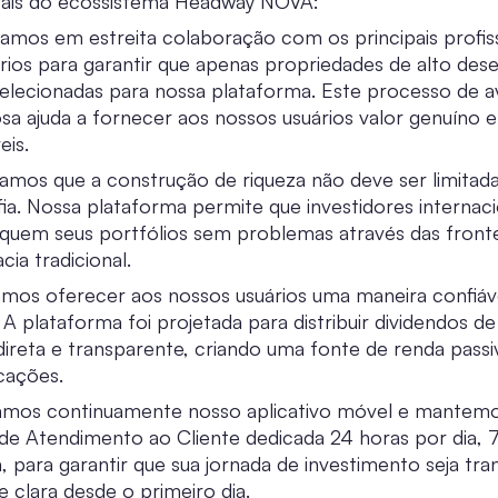
trais do ecossistema Headway NOVA:
amos em estreita colaboração com os principais profiss
ários para garantir que apenas propriedades de alto d
elecionadas para nossa plataforma. Este processo de a
sa ajuda a fornecer aos nossos usuários valor genuíno 
eis.
amos que a construção de riqueza não deve ser limitada
ia. Nossa plataforma permite que investidores internaci
fiquem seus portfólios sem problemas através das fronte
cia tradicional.
amos oferecer aos nossos usuários uma maneira confiáv
 A plataforma foi projetada para distribuir dividendos de
ireta e transparente, criando uma fonte de renda pass
cações.
zamos continuamente nosso aplicativo móvel e mantem
de Atendimento ao Cliente dedicada 24 horas por dia, 7
 para garantir que sua jornada de investimento seja tran
e clara desde o primeiro dia.