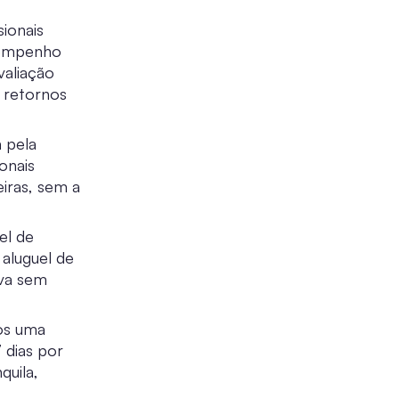
ionais
esempenho
valiação
e retornos
 pela
onais
iras, sem a
el de
 aluguel de
iva sem
os uma
 dias por
quila,