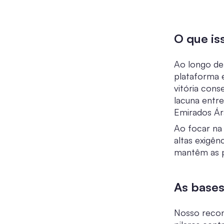
O que is
Ao longo de
plataforma e
vitória con
lacuna entr
Emirados Ár
Ao focar na
altas exigên
mantêm as p
As bases
Nosso recon