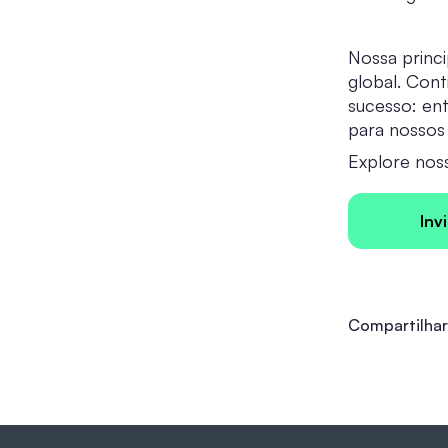
Nossa princ
global. Con
sucesso: en
para nossos 
Explore nos
Inv