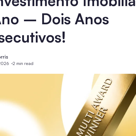
nvestimento Imobiliá
Ano – Dois Anos
ecutivos!
rris
2026
2
min read