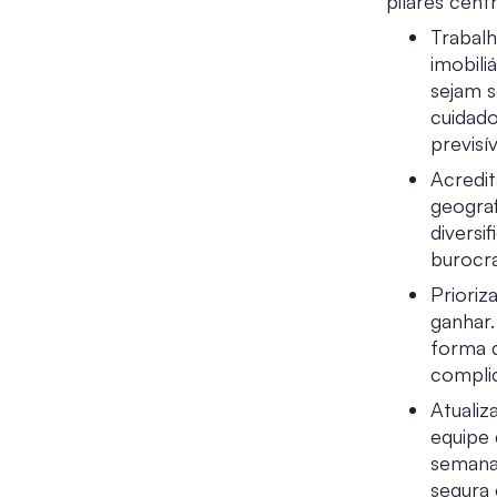
pilares cen
Trabalh
imobili
sejam s
cuidado
previsív
Acredit
geograf
diversi
burocra
Prioriz
ganhar.
forma d
compli
Atuali
equipe 
semana,
segura 