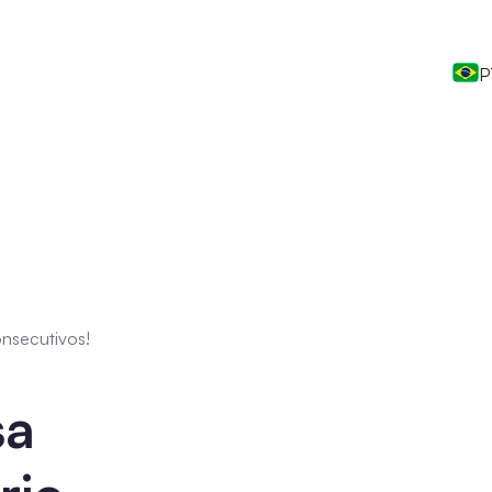
P
nsecutivos!
sa