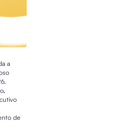
da a
ioso
6.
o,
cutivo
ento de