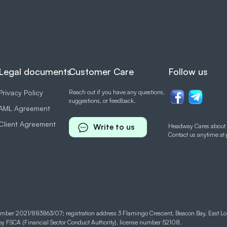
Legal documents
Customer Care
Follow us
Privacy Policy
Reach out if you have any questions,
suggestions, or feedback.
AML Agreement
Client Agreement
Write to us
Headway Cares about 
Contact us anytime at
umber 2021/883863/07; registration address 3 Flamingo Crescent, Beacon Bay, East L
by FSCA (Financial Sector Conduct Authority), license number 52108.