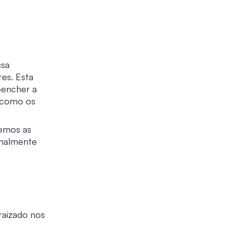
ssa
res. Esta
eencher a
m como os
vemos as
ionalmente
raizado nos