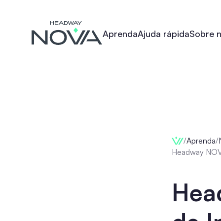
Aprenda
Ajuda rápida
Sobre 
/
Aprenda
/
Headway NOVA:
Hea