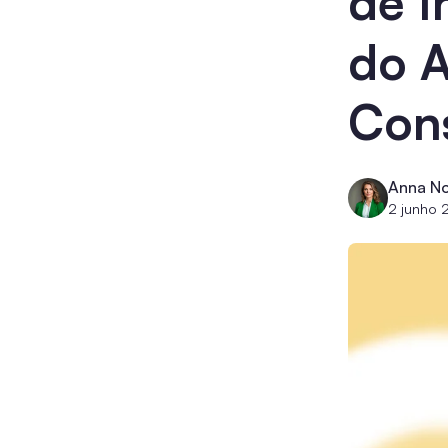
de I
do 
Cons
Anna No
2 junho 