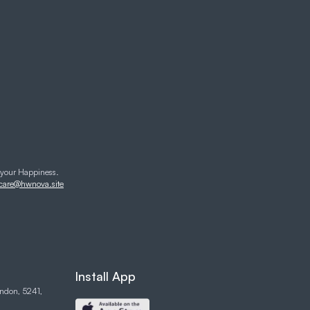
your Happiness.
care@hwnova.site
Install App
ondon, 5241,