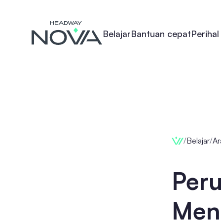
Belajar
Bantuan cepat
Perihal
/
Belajar
/
Ar
Peru
Menj