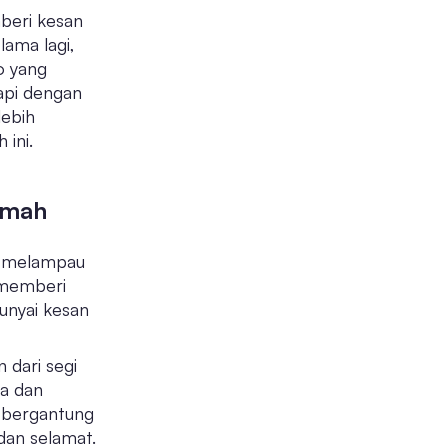
beri kesan
lama lagi,
o yang
kapi dengan
lebih
ini.
rumah
ba melampau
i memberi
unyai kesan
 dari segi
a dan
 bergantung
dan selamat.