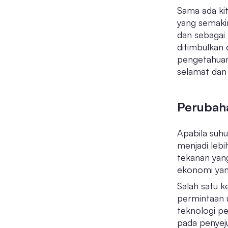
Sama ada ki
yang semakin
dan sebagai 
ditimbulkan 
pengetahuan
selamat dan 
Perubaha
Apabila suhu
menjadi lebi
tekanan yan
ekonomi yan
Salah satu k
permintaan 
teknologi p
pada penyej