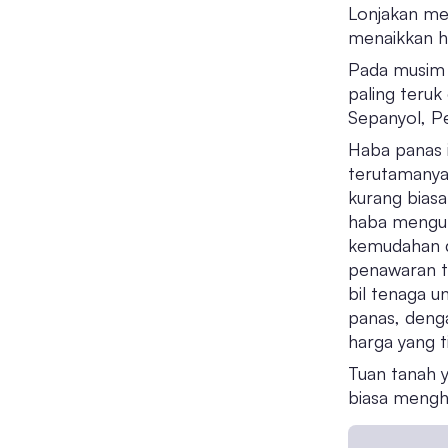
Lonjakan me
menaikkan h
Pada musim 
paling teruk
Sepanyol, Pe
Haba panas 
terutamanya
kurang bias
haba mengur
kemudahan d
penawaran t
bil tenaga 
panas, deng
harga yang ti
Tuan tanah y
biasa mengha