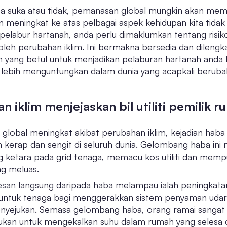
ta suka atau tidak, pemanasan global mungkin akan mem
 meningkat ke atas pelbagai aspek kehidupan kita tidak 
pelabur hartanah, anda perlu dimaklumkan tentang risik
oleh perubahan iklim. Ini bermakna bersedia dan dileng
 yang betul untuk menjadikan pelaburan hartanah anda 
lebih menguntungkan dalam dunia yang acapkali berubah 
n iklim menjejaskan bil utiliti pemilik 
 global meningkat akibat perubahan iklim, kejadian ha
h kerap dan sengit di seluruh dunia. Gelombang haba in
g ketara pada grid tenaga, memacu kos utiliti dan memp
g meluas.
esan langsung daripada haba melampau ialah peningkatan
untuk tenaga bagi menggerakkan sistem penyaman udar
enyejukan. Semasa gelombang haba, orang ramai sangat
ukan untuk mengekalkan suhu dalam rumah yang selesa 